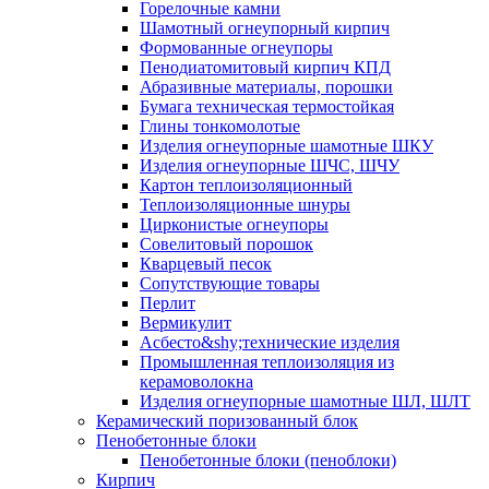
Горелочные камни
Шамотный огнеупорный кирпич
Формованные огнеупоры
Пенодиатомитовый кирпич КПД
Абразивные материалы, порошки
Бумага техническая термостойкая
Глины тонкомолотые
Изделия огнеупорные шамотные ШКУ
Изделия огнеупорные ШЧС, ШЧУ
Картон теплоизоляционный
Теплоизоляционные шнуры
Цирконистые огнеупоры
Совелитовый порошок
Кварцевый песок
Сопутствующие товары
Перлит
Вермикулит
Асбесто&shy;технические изделия
Промышленная теплоизоляция из
керамоволокна
Изделия огнеупорные шамотные ШЛ, ШЛТ
Керамический поризованный блок
Пенобетонные блоки
Пенобетонные блоки (пеноблоки)
Кирпич