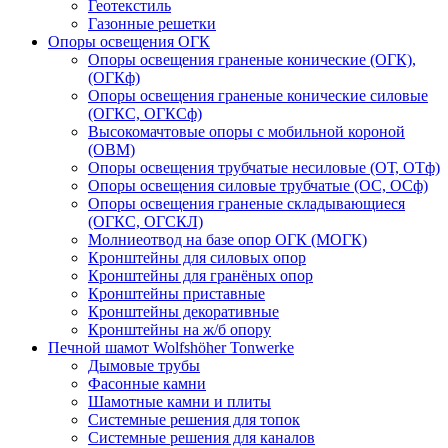
Геотекстиль
Газонные решетки
Опоры освещения ОГК
Опоры освещения граненые конические (ОГК),
(ОГКф)
Опоры освещения граненые конические силовые
(ОГКС, ОГКСф)
Высокомачтовые опоры с мобильной короной
(ОВМ)
Опоры освещения трубчатые несиловые (ОТ, ОТф)
Опоры освещения силовые трубчатые (ОС, ОСф)
Опоры освещения граненые складывающиеся
(ОГКС, ОГСКЛ)
Молниеотвод на базе опор ОГК (МОГК)
Кронштейны для силовых опор
Кронштейны для гранёных опор
Кронштейны приставные
Кронштейны декоративные
Кронштейны на ж/б опору
Печной шамот Wolfshöher Tonwerke
Дымовые трубы
Фасонные камни
Шамотные камни и плиты
Системные решения для топок
Системные решения для каналов