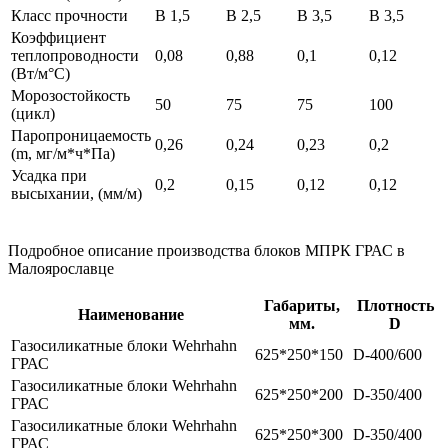
Класс прочности
B 1,5
B 2,5
B 3,5
B 3,5
Коэффициент
теплопроводности
0,08
0,88
0,1
0,12
(Вт/м°С)
Морозостойкость
50
75
75
100
(цикл)
Паропроницаемость
0,26
0,24
0,23
0,2
(m, мг/м*ч*Па)
Усадка при
0,2
0,15
0,12
0,12
высыхании, (мм/м)
Подробное описание производства блоков МПРК ГРАС в
Малоярославце
Габариты,
Плотность
Наименование
мм.
D
Газосиликатные блоки Wehrhahn
625*250*150
D-400/600
ГРАС
Газосиликатные блоки Wehrhahn
625*250*200
D-350/400
ГРАС
Газосиликатные блоки Wehrhahn
625*250*300
D-350/400
ГРАС