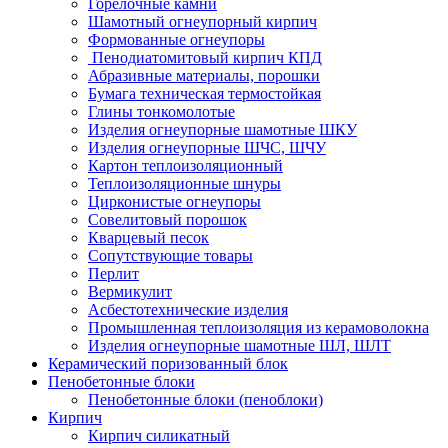
Горелочные камни
Шамотный огнеупорный кирпич
Формованные огнеупоры
Пенодиатомитовый кирпич КПД
Абразивные материалы, порошки
Бумага техническая термостойкая
Глины тонкомолотые
Изделия огнеупорные шамотные ШКУ
Изделия огнеупорные ШЧС, ШЧУ
Картон теплоизоляционный
Теплоизоляционные шнуры
Цирконистые огнеупоры
Совелитовый порошок
Кварцевый песок
Сопутствующие товары
Перлит
Вермикулит
Асбесто­технические изделия
Промышленная теплоизоляция из керамоволокна
Изделия огнеупорные шамотные ШЛ, ШЛТ
Керамический поризованный блок
Пенобетонные блоки
Пенобетонные блоки (пеноблоки)
Кирпич
Кирпич силикатный