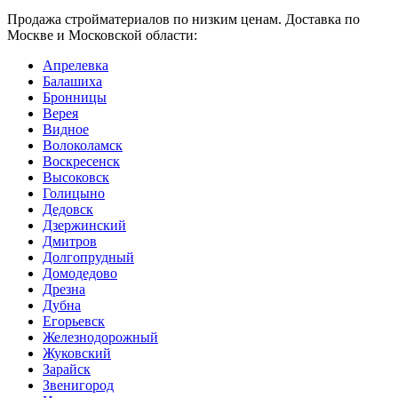
Продажа стройматериалов по низким ценам. Доставка по
Москве и Московской области:
Апрелевка
Балашиха
Бронницы
Верея
Видное
Волоколамск
Воскресенск
Высоковск
Голицыно
Дедовск
Дзержинский
Дмитров
Долгопрудный
Домодедово
Дрезна
Дубна
Егорьевск
Железнодорожный
Жуковский
Зарайск
Звенигород