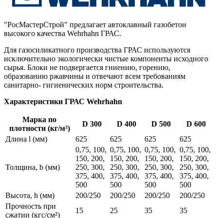
"РосМастерСтрой" предлагает автоклавный газобетон
высокого качества Wehrhahn ГРАС.
Для газосиликатного производства ГРАС используются
исключительно экологически чистые компоненты исходного
сырья. Блоки не подвергается гниению, горению,
образованию ржавчины и отвечают всем требованиям
санитарно- гигиенических норм строительства.
Характеристики ГРАС Wehrhahn
Марка по
D 300
D 400
D 500
D 600
плотности (кг/м³)
Длина l (мм)
625
625
625
625
0,75, 100,
0,75, 100,
0,75, 100,
0,75, 100,
150, 200,
150, 200,
150, 200,
150, 200,
Толщина, b (мм)
250, 300,
250, 300,
250, 300,
250, 300,
375, 400,
375, 400,
375, 400,
375, 400,
500
500
500
500
Высота, h (мм)
200/250
200/250
200/250
200/250
Прочность при
15
25
35
35
сжатии (кгс/см²)