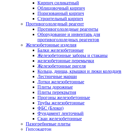
Кирпич силикатный
Облицовочный кирпич
Поризованный кирпич
Строительный кирпич
Противогололедный реагент
Противогололедные реагенты
Оборудование и инвентарь для
противогололедных реагентов
Железобетонные изделия
Балки железобетонные
Железобетонные заборы и стаканы
железобетонные перемычки
Железобетонные ригеля
Кольца, днища, крышки и люки колодцев
Лестничные марши
Лотки железобетонные
Плиты дорожные
Плиты перекрытия
Прогоны железобетонные
Трубы железобетонные
ФБС (Блоки)
Фундамент ленточный
Сваи железобетонные
Пазогребневые плиты
Гипсокартон