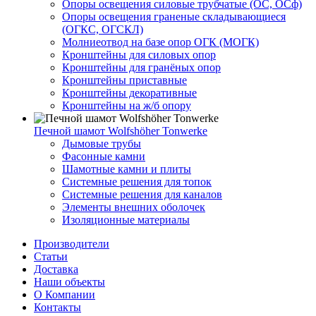
Опоры освещения силовые трубчатые (ОС, ОСф)
Опоры освещения граненые складывающиеся
(ОГКС, ОГСКЛ)
Молниеотвод на базе опор ОГК (МОГК)
Кронштейны для силовых опор
Кронштейны для гранёных опор
Кронштейны приставные
Кронштейны декоративные
Кронштейны на ж/б опору
Печной шамот Wolfshöher Tonwerke
Дымовые трубы
Фасонные камни
Шамотные камни и плиты
Системные решения для топок
Системные решения для каналов
Элементы внешних оболочек
Изоляционные материалы
Производители
Статьи
Доставка
Наши объекты
О Компании
Контакты