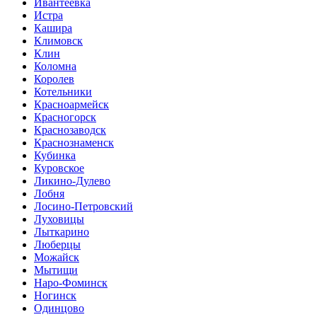
Ивантеевка
Истра
Кашира
Климовск
Клин
Коломна
Королев
Котельники
Красноармейск
Красногорск
Краснозаводск
Краснознаменск
Кубинка
Куровское
Ликино-Дулево
Лобня
Лосино-Петровский
Луховицы
Лыткарино
Люберцы
Можайск
Мытищи
Наро-Фоминск
Ногинск
Одинцово