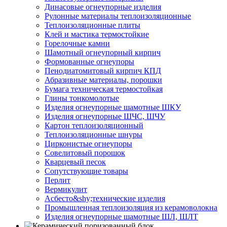
Динасовые огнеупорные изделия
Рулонные материалы теплоизоляционные
Тепло­изоляционные плиты
Клей и мастика термостойкие
Горелочные камни
Шамотный огнеупорный кирпич
Формованные огнеупоры
Пенодиатомитовый кирпич КПД
Абразивные материалы, порошки
Бумага техническая термостойкая
Глины тонкомолотые
Изделия огнеупорные шамотные ШКУ
Изделия огнеупорные ШЧС, ШЧУ
Картон теплоизоляционный
Теплоизоляционные шнуры
Цирконистые огнеупоры
Совелитовый порошок
Кварцевый песок
Сопутствующие товары
Перлит
Вермикулит
Асбесто&shy;технические изделия
Промышленная теплоизоляция из керамоволокна
Изделия огнеупорные шамотные ШЛ, ШЛТ