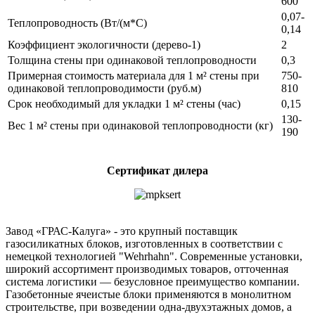
600
0,07-
Теплопроводность (Вт/(м*С)
0,14
Коэффициент экологичности (дерево-1)
2
Толщина стены при одинаковой теплопроводности
0,3
Примерная стоимость материала для 1 м² стены при
750-
одинаковой теплопроводимости (руб.м)
810
Срок необходимый для укладки 1 м² стены (час)
0,15
130-
Вес 1 м² стены при одинаковой теплопроводности (кг)
190
Сертификат дилера
Завод «ГРАС-Калуга» - это крупный поставщик
газосиликатных блоков, изготовленных в соответствии с
немецкой технологией "Wehrhahn". Современные установки,
широкий ассортимент производимых товаров, отточенная
система логистики — безусловное преимущество компании.
Газобетонные ячеистые блоки применяются в монолитном
строительстве, при возведении одна-двухэтажных домов, а