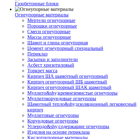
Газобетонные блоки
Огнеупорные материалы
Мертели огнеупорные
Порошки огнеупорные
Смеси огнеупорные
Массы огнеупорные
Шамот и глина огнеупорная
Цемент огнеупорный специальный
Периклаз
Засыпки и заполнители
Асбест хризотиловый
Торкрет масса
Кирпич ША шамотный огнеупорный
Кирпич огнеупорный ШБ шамотный
Кирпич огнеупорный ШАК шамотный
Муллито&shy;­кремнеземистые огнеупоры
Муллито­корундовые огнеупоры
Шамотный тепло&shy;изоляционный легковесный
кирпич
Муллитовые огнеупоры
Корундовые огнеупоры
Углеродо&shy;содержащие огнеупоры
Изделия на основе периклаза
Кислотоупорные материалы