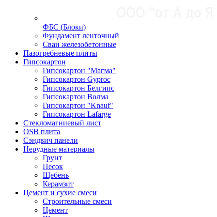
ФБС (Блоки)
Фундамент ленточный
Сваи железобетонные
Пазогребневые плиты
Гипсокартон
Гипсокартон "Магма"
Гипсокартон Gyproc
Гипсокартон Белгипс
Гипсокартон Волма
Гипсокартон "Knauf"
Гипсокартон Lafarge
Стекломагниевый лист
OSB плита
Сэндвич панели
Нерудные материалы
Грунт
Песок
Щебень
Керамзит
Цемент и сухие смеси
Строительные смеси
Цемент