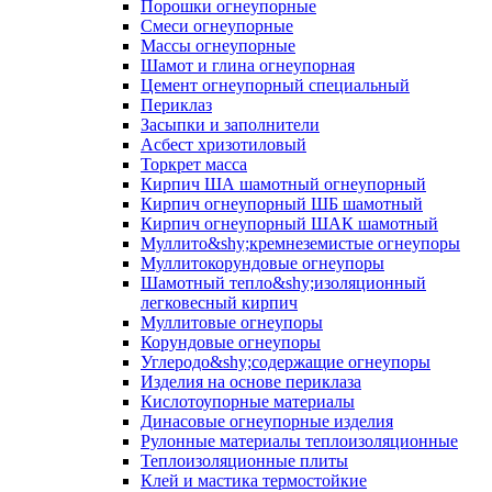
Порошки огнеупорные
Смеси огнеупорные
Массы огнеупорные
Шамот и глина огнеупорная
Цемент огнеупорный специальный
Периклаз
Засыпки и заполнители
Асбест хризотиловый
Торкрет масса
Кирпич ША шамотный огнеупорный
Кирпич огнеупорный ШБ шамотный
Кирпич огнеупорный ШАК шамотный
Муллито&shy;­кремнеземистые огнеупоры
Муллито­корундовые огнеупоры
Шамотный тепло&shy;изоляционный
легковесный кирпич
Муллитовые огнеупоры
Корундовые огнеупоры
Углеродо&shy;содержащие огнеупоры
Изделия на основе периклаза
Кислотоупорные материалы
Динасовые огнеупорные изделия
Рулонные материалы теплоизоляционные
Тепло­изоляционные плиты
Клей и мастика термостойкие