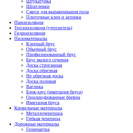
Штукатурка
Шпатлевки
Смеси для выравнивания пола
Плиточные клеи и затирки
Пароизоляция
Теплоизоляция (утеплитель)
Гидроизоляция
Пиломатериалы
Клееный брус
Обычный брус
Профилированный брус
Брус малого сечения
Доска строганная
Доска обрезная
Не обрезная доска
Доска половая
Вагонка
Блок-хаус (имитация бруса)
Оцилиндрованные бревна
Имитация бруса
Кровельные материалы
Металлочерепица
Гибкая черепица
Дорожные материалы
Георешетка