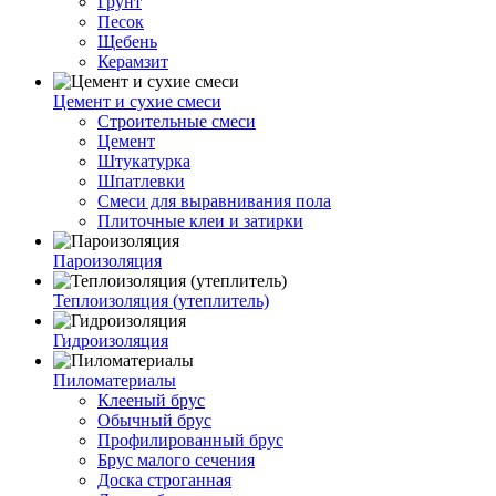
Грунт
Песок
Щебень
Керамзит
Цемент и сухие смеси
Строительные смеси
Цемент
Штукатурка
Шпатлевки
Смеси для выравнивания пола
Плиточные клеи и затирки
Пароизоляция
Теплоизоляция (утеплитель)
Гидроизоляция
Пиломатериалы
Клееный брус
Обычный брус
Профилированный брус
Брус малого сечения
Доска строганная