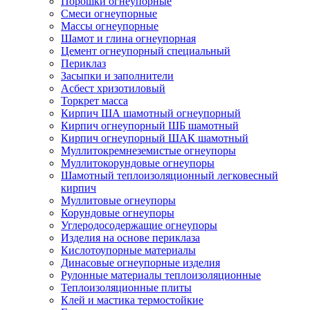
Порошки огнеупорные
Смеси огнеупорные
Массы огнеупорные
Шамот и глина огнеупорная
Цемент огнеупорный специальный
Периклаз
Засыпки и заполнители
Асбест хризотиловый
Торкрет масса
Кирпич ША шамотный огнеупорный
Кирпич огнеупорный ШБ шамотный
Кирпич огнеупорный ШАК шамотный
Муллито­­кремнеземистые огнеупоры
Муллито­корундовые огнеупоры
Шамотный тепло­изоляционный легковесный
кирпич
Муллитовые огнеупоры
Корундовые огнеупоры
Углеродо­содержащие огнеупоры
Изделия на основе периклаза
Кислотоупорные материалы
Динасовые огнеупорные изделия
Рулонные материалы теплоизоляционные
Тепло­изоляционные плиты
Клей и мастика термостойкие