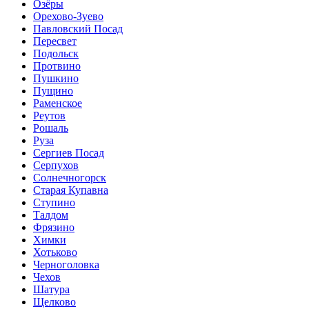
Озёры
Орехово-Зуево
Павловский Посад
Пересвет
Подольск
Протвино
Пушкино
Пущино
Раменское
Реутов
Рошаль
Руза
Сергиев Посад
Серпухов
Солнечногорск
Старая Купавна
Ступино
Талдом
Фрязино
Химки
Хотьково
Черноголовка
Чехов
Шатура
Щелково