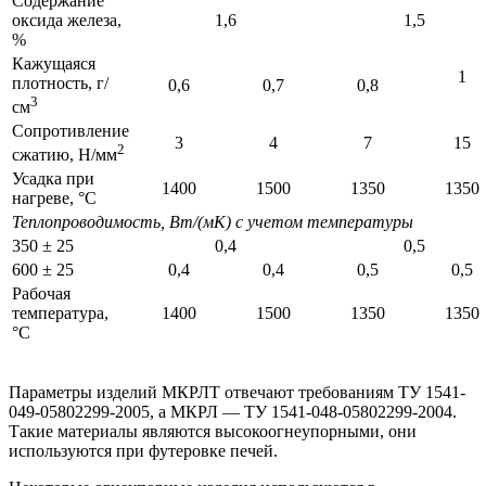
Содержание
оксида железа,
1,6
1,5
%
Кажущаяся
1
плотность, г/
0,6
0,7
0,8
3
см
Сопротивление
3
4
7
15
2
сжатию, Н/мм
Усадка при
1400
1500
1350
1350
нагреве, °C
Теплопроводимость, Вт/(мК) с учетом температуры
350 ± 25
0,4
0,5
600 ± 25
0,4
0,4
0,5
0,5
Рабочая
температура,
1400
1500
1350
1350
°C
Параметры изделий МКРЛТ отвечают требованиям ТУ 1541-
049-05802299-2005, а МКРЛ — ТУ 1541-048-05802299-2004.
Такие материалы являются высокоогнеупорными, они
используются при футеровке печей.