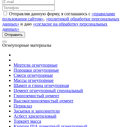
Отправляя данную форму, я соглашаюсь с
«правилами
пользования сайтом»
,
«политикой обработки персональных
данных»
и даю
«согласие на обработку персональных
данных»
Огнеупорные материалы
Мертели огнеупорные
Порошки огнеупорные
Смеси огнеупорные
Массы огнеупорные
Шамот и глина огнеупорная
Цемент огнеупорный специальный
Глиноземистый цемент
Высокоглиноземистый цемент
Периклаз
Засыпки и заполнители
Асбест хризотиловый
Торкрет масса
Кирпич ША шамотный огнеупорный