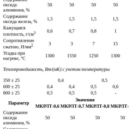
оксида
50
50
50
50
алюминия, %
Содержание
1,5
1,5
1,5
1,5
оксида железа, %
Кажущаяся
0,6
0,7
0,8
1
3
плотность, г/см
Сопротивление
3
3
7
15
2
сжатию, Н/мм
Усадка при
1300
1550
1250
1300
нагреве, °C
Теплопроводимость, Вт/(мК) с учетом температуры
350 ± 25
0,4
0,5
600 ± 25
0,4
0,4
0,5
0,6
800 ± 25
0,5
0,5
0,5
-
Значения
Параметр
МКРЛТ-0,6
МКРЛТ-0,7
МКРЛТ-0,8
МКРЛТ-
Содержание
оксида
50
50
50
50
алюминия, %