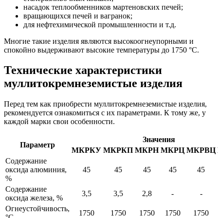
насадок теплообменников мартеновских печей;
вращающихся печей и вагранок;
для нефтехимической промышленности и т.д.
Многие такие изделия являются высокоогнеупорными и
спокойно выдерживают высокие температуры до 1750 °C.
Технические характеристики
муллитокремнеземистые изделия
Перед тем как приобрести муллитокремнеземистые изделия,
рекомендуется ознакомиться с их параметрами. К тому же, у
каждой марки свои особенности.
Значения
Параметр
МКРКУ
МКРКП
МКРН
МКРЦ
МКРВЦ
Содержание
оксида алюминия,
45
45
45
45
45
%
Содержание
3,5
3,5
2,8
-
-
оксида железа, %
Огнеустойчивость,
1750
1750
1750
1750
1750
°C