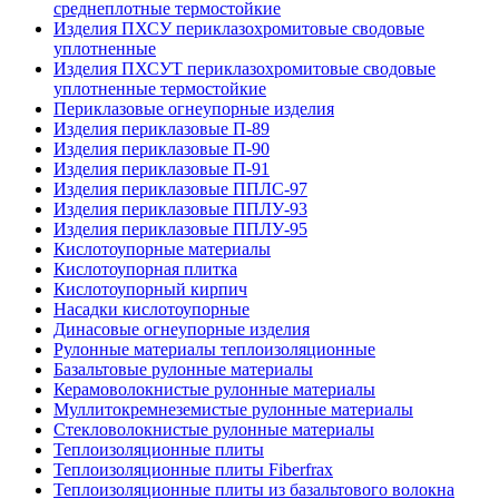
среднеплотные термостойкие
Изделия ПХСУ периклазохромитовые сводовые
уплотненные
Изделия ПХСУТ периклазохромитовые сводовые
уплотненные термостойкие
Периклазовые огнеупорные изделия
Изделия периклазовые П-89
Изделия периклазовые П-90
Изделия периклазовые П-91
Изделия периклазовые ППЛС-97
Изделия периклазовые ППЛУ-93
Изделия периклазовые ППЛУ-95
Кислотоупорные материалы
Кислотоупорная плитка
Кислотоупорный кирпич
Насадки кислотоупорные
Динасовые огнеупорные изделия
Рулонные материалы теплоизоляционные
Базальтовые рулонные материалы
Керамоволокнистые рулонные материалы
Муллитокремнеземистые рулонные материалы
Стекловолокнистые рулонные материалы
Тепло­изоляционные плиты
Теплоизоляционные плиты Fiberfrax
Теплоизоляционные плиты из базальтового волокна