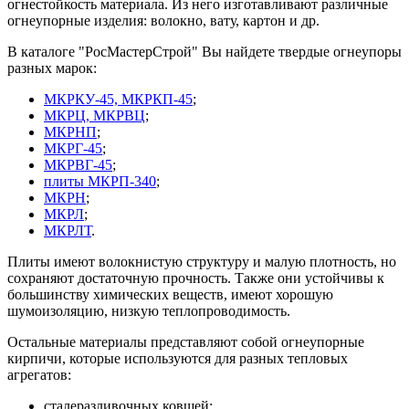
огнестойкость материала. Из него изготавливают различные
огнеупорные изделия: волокно, вату, картон и др.
В каталоге "РосМастерСтрой" Вы найдете твердые огнеупоры
разных марок:
МКРКУ-45, МКРКП-45
;
МКРЦ, МКРВЦ
;
МКРНП
;
МКРГ-45
;
МКРВГ-45
;
плиты МКРП-340
;
МКРН
;
МКРЛ
;
МКРЛТ
.
Плиты имеют волокнистую структуру и малую плотность, но
сохраняют достаточную прочность. Также они устойчивы к
большинству химических веществ, имеют хорошую
шумоизоляцию, низкую теплопроводимость.
Остальные материалы представляют собой огнеупорные
кирпичи, которые используются для разных тепловых
агрегатов:
сталеразливочных ковшей;