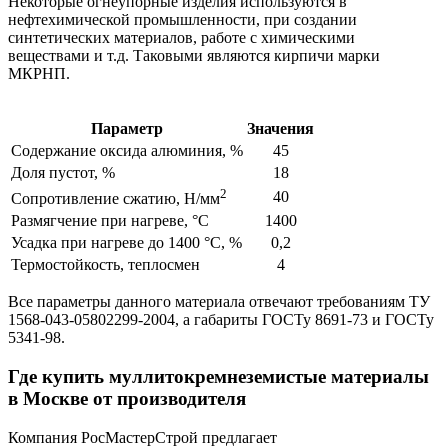
Некоторые огнеупорные изделия используются в
нефтехимической промышленности, при создании
синтетических материалов, работе с химическими
веществами и т.д. Таковыми являются кирпичи марки
МКРНП.
Параметр
Значения
Содержание оксида алюминия, %
45
Доля пустот, %
18
2
40
Сопротивление сжатию, Н/мм
Размягчение при нагреве, °C
1400
Усадка при нагреве до 1400 °C, %
0,2
Термостойкость, теплосмен
4
Все параметры данного материала отвечают требованиям ТУ
1568-043-05802299-2004, а габариты ГОСТу 8691-73 и ГОСТу
5341-98.
Где купить муллитокремнеземистые материалы
в Москве от производителя
Компания РосМастерСтрой предлагает