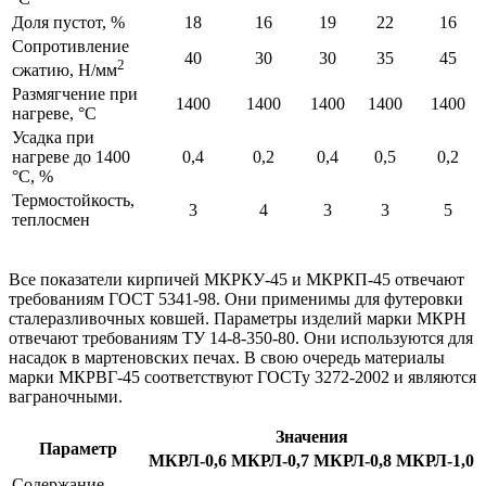
Доля пустот, %
18
16
19
22
16
Сопротивление
40
30
30
35
45
2
сжатию, Н/мм
Размягчение при
1400
1400
1400
1400
1400
нагреве, °C
Усадка при
нагреве до 1400
0,4
0,2
0,4
0,5
0,2
°C, %
Термостойкость,
3
4
3
3
5
теплосмен
Все показатели кирпичей МКРКУ-45 и МКРКП-45 отвечают
требованиям ГОСТ 5341-98. Они применимы для футеровки
сталеразливочных ковшей. Параметры изделий марки МКРН
отвечают требованиям ТУ 14-8-350-80. Они используются для
насадок в мартеновских печах. В свою очередь материалы
марки МКРВГ-45 соответствуют ГОСТу 3272-2002 и являются
ваграночными.
Значения
Параметр
МКРЛ-0,6
МКРЛ-0,7
МКРЛ-0,8
МКРЛ-1,0
Содержание