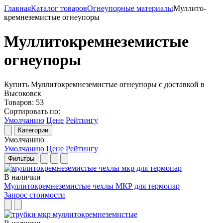
Главная
Каталог товаров
Огнеупорные материалы
Муллито­­
кремнеземистые огнеупоры
Муллито­­кремнеземистые
огнеупоры
Купить Муллито­­кремнеземистые огнеупоры с доставкой в
Высоковск
Товаров:
53
Сортировать по:
Умолчанию
Цене
Рейтингу
Категории
Умолчанию
Умолчанию
Цене
Рейтингу
Фильтры
В наличии
Муллитокремнеземистые чехлы МКР для термопар
Запрос стоимости