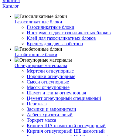
Корзина
Каталог
Газосиликатные блоки
Газосиликатные блоки
Инструмент для газосиликатных блоков
Клей для газосиликатных блоков
Крепеж для для газобетона
Газобетонные блоки
Огнеупорные материалы
Мертели огнеупорные
Порошки огнеупорные
Смеси огнеупорные
Массы огнеупорные
Шамот и глина огнеупорная
Цемент огнеупорный специальный
Периклаз
Засыпки и заполнители
Асбест хризотиловый
Торкрет масса
Кирпич ША шамотный огнеупорный
Кирпич огнеупорный ШБ шамотный