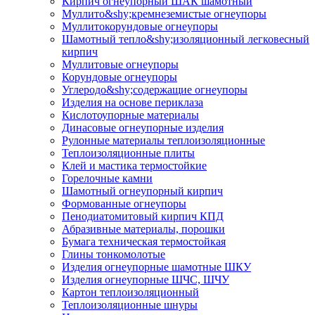
Кирпич огнеупорный ШАК шамотный
Муллито&shy;­кремнеземистые огнеупоры
Муллито­корундовые огнеупоры
Шамотный тепло&shy;изоляционный легковесный
кирпич
Муллитовые огнеупоры
Корундовые огнеупоры
Углеродо&shy;содержащие огнеупоры
Изделия на основе периклаза
Кислотоупорные материалы
Динасовые огнеупорные изделия
Рулонные материалы теплоизоляционные
Тепло­изоляционные плиты
Клей и мастика термостойкие
Горелочные камни
Шамотный огнеупорный кирпич
Формованные огнеупоры
Пенодиатомитовый кирпич КПД
Абразивные материалы, порошки
Бумага техническая термостойкая
Глины тонкомолотые
Изделия огнеупорные шамотные ШКУ
Изделия огнеупорные ШЧС, ШЧУ
Картон теплоизоляционный
Теплоизоляционные шнуры