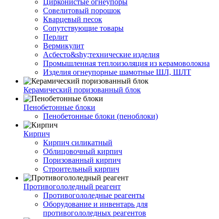
Цирконистые огнеупоры
Совелитовый порошок
Кварцевый песок
Сопутствующие товары
Перлит
Вермикулит
Асбесто&shy;технические изделия
Промышленная теплоизоляция из керамоволокна
Изделия огнеупорные шамотные ШЛ, ШЛТ
Керамический поризованный блок
Пенобетонные блоки
Пенобетонные блоки (пеноблоки)
Кирпич
Кирпич силикатный
Облицовочный кирпич
Поризованный кирпич
Строительный кирпич
Противогололедный реагент
Противогололедные реагенты
Оборудование и инвентарь для
противогололедных реагентов