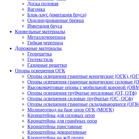
Доска половая
Вагонка
Блок-хаус (имитация бруса)
Оцилиндрованные бревна
Имитация бруса
Кровельные материалы
Металлочерепица
Гибкая черепица
Дорожные материалы
Георешетка
Геотекстиль
Газонные решетки
Опоры освещения ОГК
Опоры освещения граненые конические (ОГК), (О
Опоры освещения граненые конические силовые 
Высокомачтовые опоры с мобильной короной (ОВМ
Опоры освещения трубчатые несиловые (ОТ, ОТф)
Опоры освещения силовые трубчатые (ОС, ОСф)
Опоры освещения граненые складывающиеся (ОГ
Молниеотвод на базе опор ОГК (МОГК)
Кронштейны для силовых опор
Кронштейны для гранёных опор
Кронштейны приставные
Кронштейны декоративные
Кронштейны на ж/б опору