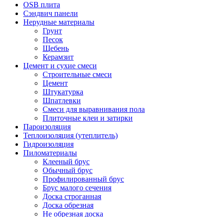
OSB плита
Сэндвич панели
Нерудные материалы
Грунт
Песок
Щебень
Керамзит
Цемент и сухие смеси
Строительные смеси
Цемент
Штукатурка
Шпатлевки
Смеси для выравнивания пола
Плиточные клеи и затирки
Пароизоляция
Теплоизоляция (утеплитель)
Гидроизоляция
Пиломатериалы
Клееный брус
Обычный брус
Профилированный брус
Брус малого сечения
Доска строганная
Доска обрезная
Не обрезная доска