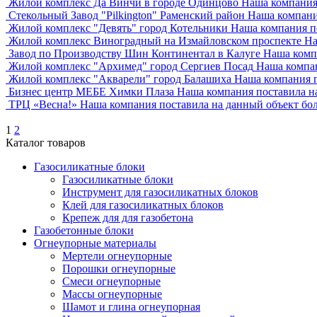
Жилой комплекс Да Винчи в городе Одинцово
Наша компания 
Стекольный Завод "Pilkington" Раменский район
Наша компания
Жилой комплекс "Девять" город Котельники
Наша компания по
Жилой комплекс Виноградный на Измайловском проспекте
На
Завод по Производству Шин Континентал в Калуге
Наша компа
Жилой комплекс "Архимед" город Сергиев Посад
Наша компан
Жилой комплекс "Акварели" город Балашиха
Наша компания п
Бизнес центр МЕБЕ Химки Плаза
Наша компания поставила на
ТРЦ «Весна!»
Наша компания поставила на данный объект боле
1
2
Каталог товаров
Газосиликатные блоки
Газосиликатные блоки
Инструмент для газосиликатных блоков
Клей для газосиликатных блоков
Крепеж для для газобетона
Газобетонные блоки
Огнеупорные материалы
Мертели огнеупорные
Порошки огнеупорные
Смеси огнеупорные
Массы огнеупорные
Шамот и глина огнеупорная