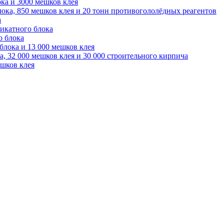
ока и 3000 мешков клея
лока, 850 мешков клея и 20 тонн противогололёдных реагентов
а
ликатного блока
о блока
блока и 13 000 мешков клея
а, 32 000 мешков клея и 30 000 строительного кирпича
ешков клея