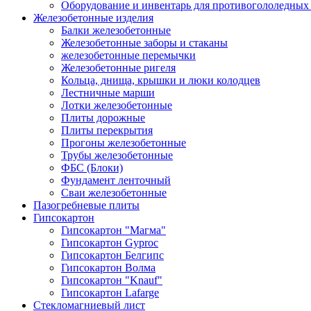
Оборудование и инвентарь для противогололедных
Железобетонные изделия
Балки железобетонные
Железобетонные заборы и стаканы
железобетонные перемычки
Железобетонные ригеля
Кольца, днища, крышки и люки колодцев
Лестничные марши
Лотки железобетонные
Плиты дорожные
Плиты перекрытия
Прогоны железобетонные
Трубы железобетонные
ФБС (Блоки)
Фундамент ленточный
Сваи железобетонные
Пазогребневые плиты
Гипсокартон
Гипсокартон "Магма"
Гипсокартон Gyproc
Гипсокартон Белгипс
Гипсокартон Волма
Гипсокартон "Knauf"
Гипсокартон Lafarge
Стекломагниевый лист