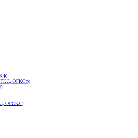
ГКф)
(ОГКС, ОГКСф)
)
КС, ОГСКЛ)