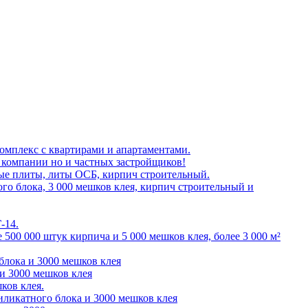
омплекс с квартирами и апартаментами.
 компании но и частных застройщиков!
ые плиты, литы ОСБ, кирпич строительный.
го блока, 3 000 мешков клея, кирпич строительный и
-14.
 500 000 штук кирпича и 5 000 мешков клея, более 3 000 м²
блока и 3000 мешков клея
 и 3000 мешков клея
ков клея.
иликатного блока и 3000 мешков клея