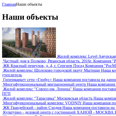
Главная
Наши объекты
Наши объекты
Жилой комплекс Level Амурская, 
Частный дом в Полково, Рязанская область. 2016г.
Компания "Р
ЖК Красный переулок, д. 4, г. Сергиев Посад
Компания "РосМа
Жилой комплекс Шолохово городской округ Мытищи
Наша ко
утеплитель
Гипермаркет сети «Глобус»
Наша компания поставила на данн
Многофункциональный миграционный центр
Наша компания 
Жилой комплекс "Совхоз им. Ленина"
Наша компания поставила
ПГП
Жилой комплекс "Тарасовка" Московская область
Наша компан
Многофункциональный комплекс VODNIY
Наша компания пос
ЖК Гвардейский - район Сходня
Наша компания поставила на д
Культурно - деловой центр с гостиницей ХАНОЙ - МОСКВА