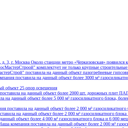
д. 3, г. Москва
Около станции метро «Черкизовская» появился к
осМастерСтроой" комплектует не только крупные строительные
стерСтрой" поставила на данный объект пазогребневые гипсов
мпания поставила на данный объект более 3000 м³ газосиликатно
ый объект 25 опор освещения
поставила на данный объект более 2000 шт. дорожных плит ПАГ
 на данный объект более 5 000 м³ газосиликатного блока, более
ия поставила на данный объект более 2 000 м³ газосиликатного 
тавила на данный объект более 2 000 м³ газосиликатного блока
анный объект более 4 000 м³ газосиликатного блока и 6 000 меш
Наша компания поставила на данный объект более 2 000 м³ газос