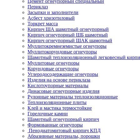
Цемент огнеупорный специальный
Периклаз
Засыпки и заполнители
Асбест хризотиловый
Торкрет масса
Кирпич ША шамотный огнеупорный
Кирпич огнеупорный ШБ шамотный
Кирпич огнеупорный ШАК шамотный
Муллито­­кремнеземистые огнеупоры
Муллито­корундовые огнеупоры
Шамотный тепло­изоляционный легковесный кирп
Муллитовые огнеупоры
Корундовые огнеупоры
Углеродо­содержащие огнеупоры
Изделия на основе периклаза
Кислотоупорные материалы
Динасовые огнеупорные изделия
Рулонные материалы теплоизоляционные
Тепло­изоляционные плиты
Клей и мастика термостойкие
Горелочные камни
Шамотный огнеупорный кирпич
Формованные огнеупоры
Пенодиатомитовый кирпич КПД
Абразивные материалы, порошки