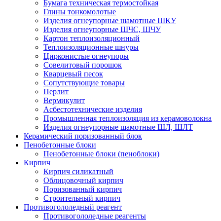
Бумага техническая термостойкая
Глины тонкомолотые
Изделия огнеупорные шамотные ШКУ
Изделия огнеупорные ШЧС, ШЧУ
Картон теплоизоляционный
Теплоизоляционные шнуры
Цирконистые огнеупоры
Совелитовый порошок
Кварцевый песок
Сопутствующие товары
Перлит
Вермикулит
Асбесто­технические изделия
Промышленная теплоизоляция из керамоволокна
Изделия огнеупорные шамотные ШЛ, ШЛТ
Керамический поризованный блок
Пенобетонные блоки
Пенобетонные блоки (пеноблоки)
Кирпич
Кирпич силикатный
Облицовочный кирпич
Поризованный кирпич
Строительный кирпич
Противогололедный реагент
Противогололедные реагенты