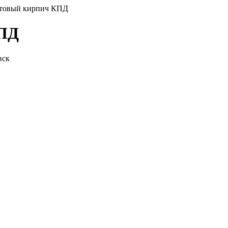
товый кирпич КПД
КПД
вск