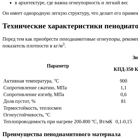
в архитектуре, где важна огнеупорность и легкий вес
Он имеет однородную легкую структуру, что делает его приме
Технические характеристики пенодиат
Перед тем как приобрести пенодиамитовые огнеупоры, рекомен
3
показатель плотности в кг/м
.
Зн
Параметр
КПД-350
К
Активная температура, °C
900
Сопротивление сжатию, МПа
1,1
Сопротивление изгибу, МПа
0,6
Доля пустот, %
81
Термостойкость, теплосмен
Огнеустойчивость, °C
Теплопроводимость при нагреве 200-800 °C, Вт/мК
0,1-0,15
Преимущества пенодиамитового материала