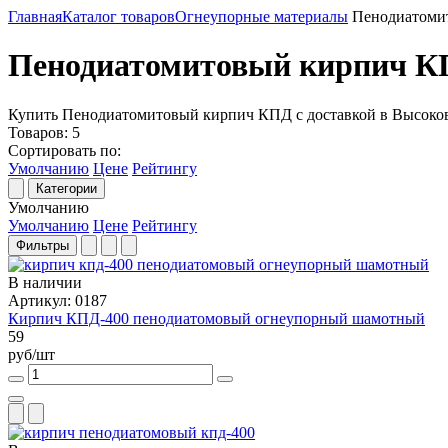
Главная
Каталог товаров
Огнеупорные материалы
Пенодиатоми
Пенодиатомитовый кирпич 
Купить Пенодиатомитовый кирпич КПД с доставкой в Высоко
Товаров:
5
Сортировать по:
Умолчанию
Цене
Рейтингу
Категории
Умолчанию
Умолчанию
Цене
Рейтингу
Фильтры
В наличии
Артикул: 0187
Кирпич КПД-400 пенодиатомовый огнеупорный шамотный
59
руб/шт