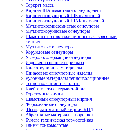
Торкрет масса
Кирпич ША шамотный огнеупорный
Кирпич огнеупорный ШБ шамотный
Кирпич огнеупорный ШАК шамотный
Муллито­­кремнеземистые огнеупоры
Муллито­корундовые огнеупоры
Шамотный тепло­изоляционный легковесный
кирпич
Муллитовые огнеупоры
Корундовые огнеупоры
Углеродо­содержащие огнеупоры
Изделия на основе периклаза
Кислотоупорные материалы
Динасовые огнеупорные изделия
Рулонные материалы теплоизоляционные
Тепло­изоляционные плиты
Клей и мастика термостойкие
Горелочные камни
Шамотный огнеупорный кирпич
Формованные огнеупоры
Пенодиатомитовый кирпич КПД
Абразивные материалы, порошки
Бумага техническая термостойкая
Глины тонкомолотые