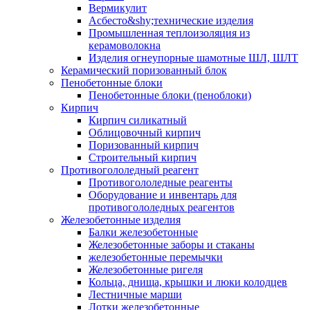
Вермикулит
Асбесто&shy;технические изделия
Промышленная теплоизоляция из
керамоволокна
Изделия огнеупорные шамотные ШЛ, ШЛТ
Керамический поризованный блок
Пенобетонные блоки
Пенобетонные блоки (пеноблоки)
Кирпич
Кирпич силикатный
Облицовочный кирпич
Поризованный кирпич
Строительный кирпич
Противогололедный реагент
Противогололедные реагенты
Оборудование и инвентарь для
противогололедных реагентов
Железобетонные изделия
Балки железобетонные
Железобетонные заборы и стаканы
железобетонные перемычки
Железобетонные ригеля
Кольца, днища, крышки и люки колодцев
Лестничные марши
Лотки железобетонные