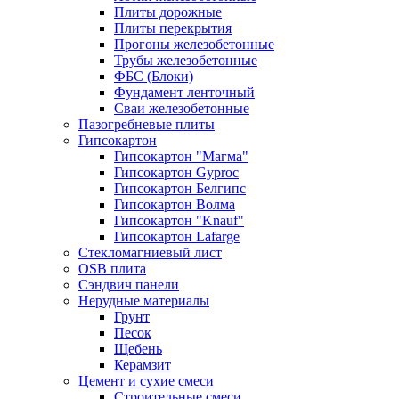
Плиты дорожные
Плиты перекрытия
Прогоны железобетонные
Трубы железобетонные
ФБС (Блоки)
Фундамент ленточный
Сваи железобетонные
Пазогребневые плиты
Гипсокартон
Гипсокартон "Магма"
Гипсокартон Gyproc
Гипсокартон Белгипс
Гипсокартон Волма
Гипсокартон "Knauf"
Гипсокартон Lafarge
Стекломагниевый лист
OSB плита
Сэндвич панели
Нерудные материалы
Грунт
Песок
Щебень
Керамзит
Цемент и сухие смеси
Строительные смеси