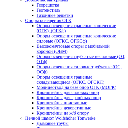
Георешетка
Геотекстиль
Газонные решетки
Опоры освещения ОГК
Опоры освещения граненые конические
(ОГК), (ОГКф)
Опоры освещения граненые конические
силовые (ОГКС, ОГКСф)
Высокомачтовые опоры с мобильной
короной (ОВМ)
Опоры освещения трубчатые несиловые (ОТ,
ОТф)
Опоры освещения силовые трубчатые (ОС,
ОСф)
Опоры освещения граненые
складывающиеся (ОГКС, ОГСКЛ)
Молниеотвод на базе опор ОГК (МОГК)
Кронштейны для силовых опор
Кронштейны для гранёных опор
Кронштейны приставные
Кронштейны декоративные
Кронштейны на ж/б опору
Печной шамот Wolfshöher Tonwerke
Дымовые трубы