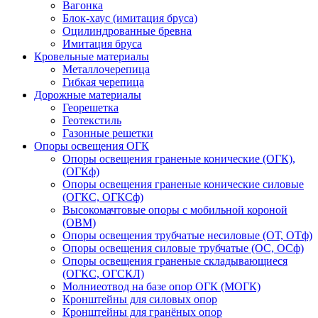
Вагонка
Блок-хаус (имитация бруса)
Оцилиндрованные бревна
Имитация бруса
Кровельные материалы
Металлочерепица
Гибкая черепица
Дорожные материалы
Георешетка
Геотекстиль
Газонные решетки
Опоры освещения ОГК
Опоры освещения граненые конические (ОГК),
(ОГКф)
Опоры освещения граненые конические силовые
(ОГКС, ОГКСф)
Высокомачтовые опоры с мобильной короной
(ОВМ)
Опоры освещения трубчатые несиловые (ОТ, ОТф)
Опоры освещения силовые трубчатые (ОС, ОСф)
Опоры освещения граненые складывающиеся
(ОГКС, ОГСКЛ)
Молниеотвод на базе опор ОГК (МОГК)
Кронштейны для силовых опор
Кронштейны для гранёных опор