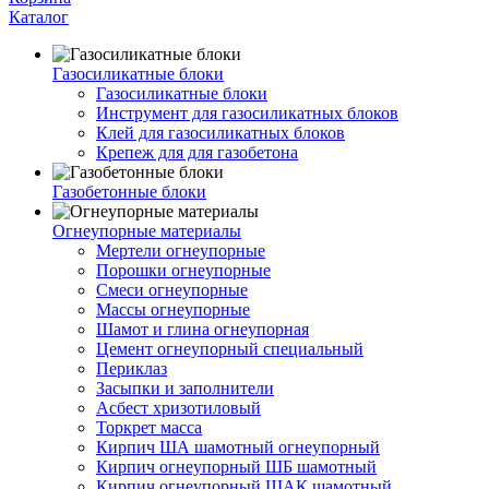
Каталог
Газосиликатные блоки
Газосиликатные блоки
Инструмент для газосиликатных блоков
Клей для газосиликатных блоков
Крепеж для для газобетона
Газобетонные блоки
Огнеупорные материалы
Мертели огнеупорные
Порошки огнеупорные
Смеси огнеупорные
Массы огнеупорные
Шамот и глина огнеупорная
Цемент огнеупорный специальный
Периклаз
Засыпки и заполнители
Асбест хризотиловый
Торкрет масса
Кирпич ША шамотный огнеупорный
Кирпич огнеупорный ШБ шамотный
Кирпич огнеупорный ШАК шамотный