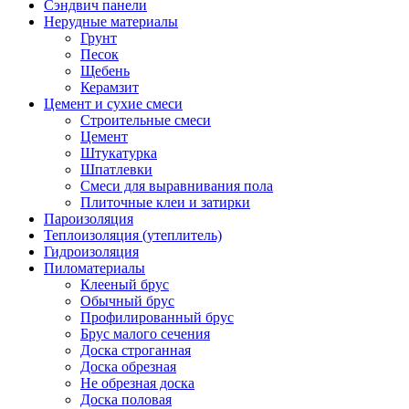
Сэндвич панели
Нерудные материалы
Грунт
Песок
Щебень
Керамзит
Цемент и сухие смеси
Строительные смеси
Цемент
Штукатурка
Шпатлевки
Смеси для выравнивания пола
Плиточные клеи и затирки
Пароизоляция
Теплоизоляция (утеплитель)
Гидроизоляция
Пиломатериалы
Клееный брус
Обычный брус
Профилированный брус
Брус малого сечения
Доска строганная
Доска обрезная
Не обрезная доска
Доска половая