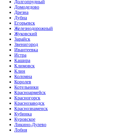
Долгопрудный
Домодедово
Дрезна
Дубна
Егорьевск
Железнодорожный
Жуковский
Зарайск
Звенигород
Ивантеевка
Истра
Кашира
Климовск
Клин
Коломна
Королев
Котельники
Красноармейск
Красногорск
Краснозаводск
Краснознаменск
Кубинка
Куровское
Ликино-Дулево
Лобня