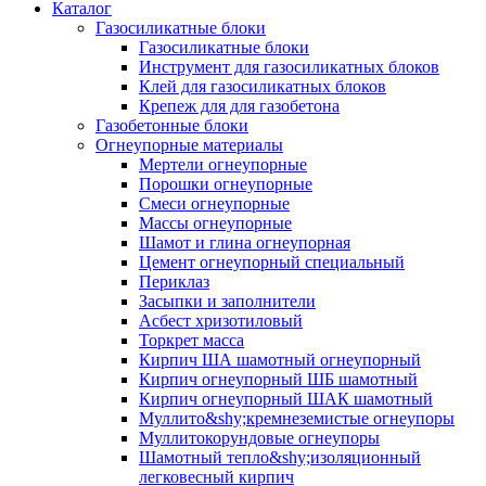
Каталог
Газосиликатные блоки
Газосиликатные блоки
Инструмент для газосиликатных блоков
Клей для газосиликатных блоков
Крепеж для для газобетона
Газобетонные блоки
Огнеупорные материалы
Мертели огнеупорные
Порошки огнеупорные
Смеси огнеупорные
Массы огнеупорные
Шамот и глина огнеупорная
Цемент огнеупорный специальный
Периклаз
Засыпки и заполнители
Асбест хризотиловый
Торкрет масса
Кирпич ША шамотный огнеупорный
Кирпич огнеупорный ШБ шамотный
Кирпич огнеупорный ШАК шамотный
Муллито&shy;­кремнеземистые огнеупоры
Муллито­корундовые огнеупоры
Шамотный тепло&shy;изоляционный
легковесный кирпич