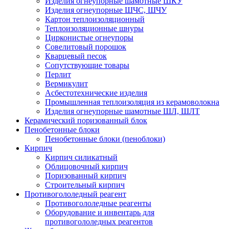
Изделия огнеупорные шамотные ШКУ
Изделия огнеупорные ШЧС, ШЧУ
Картон теплоизоляционный
Теплоизоляционные шнуры
Цирконистые огнеупоры
Совелитовый порошок
Кварцевый песок
Сопутствующие товары
Перлит
Вермикулит
Асбесто­технические изделия
Промышленная теплоизоляция из керамоволокна
Изделия огнеупорные шамотные ШЛ, ШЛТ
Керамический поризованный блок
Пенобетонные блоки
Пенобетонные блоки (пеноблоки)
Кирпич
Кирпич силикатный
Облицовочный кирпич
Поризованный кирпич
Строительный кирпич
Противогололедный реагент
Противогололедные реагенты
Оборудование и инвентарь для
противогололедных реагентов