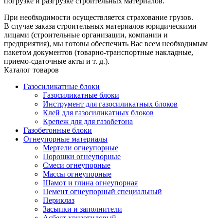
погрузке и разгрузке строительных материалов.
При необходимости осуществляется страхование грузов.
В случае заказа строительных материалов юридическими
лицами (строительные организации, компании и
предприятия), мы готовы обеспечить Вас всем необходимым
пакетом документов (товарно-транспортные накладные,
приемо-сдаточные акты и т. д.).
Каталог товаров
Газосиликатные блоки
Газосиликатные блоки
Инструмент для газосиликатных блоков
Клей для газосиликатных блоков
Крепеж для для газобетона
Газобетонные блоки
Огнеупорные материалы
Мертели огнеупорные
Порошки огнеупорные
Смеси огнеупорные
Массы огнеупорные
Шамот и глина огнеупорная
Цемент огнеупорный специальный
Периклаз
Засыпки и заполнители
Асбест хризотиловый