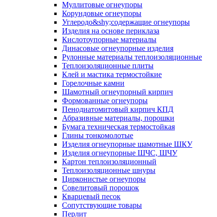
Муллитовые огнеупоры
Корундовые огнеупоры
Углеродо&shy;содержащие огнеупоры
Изделия на основе периклаза
Кислотоупорные материалы
Динасовые огнеупорные изделия
Рулонные материалы теплоизоляционные
Тепло­изоляционные плиты
Клей и мастика термостойкие
Горелочные камни
Шамотный огнеупорный кирпич
Формованные огнеупоры
Пенодиатомитовый кирпич КПД
Абразивные материалы, порошки
Бумага техническая термостойкая
Глины тонкомолотые
Изделия огнеупорные шамотные ШКУ
Изделия огнеупорные ШЧС, ШЧУ
Картон теплоизоляционный
Теплоизоляционные шнуры
Цирконистые огнеупоры
Совелитовый порошок
Кварцевый песок
Сопутствующие товары
Перлит