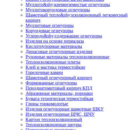
Муллито&shy;­кремнеземистые огнеупоры
Муллито­корундовые огнеупоры
Шамотный тепло&shy;изоляционный легковесный
кирпич
Муллитовые огнеупоры
Корундовые огнеупоры
Углеродо&shy;содержащие огнеупоры
Изделия на основе периклаза
Кислотоупорные материалы
Динасовые огнеупорные изделия
Рулонные материалы теплоизоляционные
Тепло­изоляционные плиты
Клей и мастика термостойкие
Горелочные камни
Шамотный огнеупорный кирпич
Формованные огнеупоры
Пенодиатомитовый кирпич КПД
Абразивные материалы, порошки
Бумага техническая термостойкая
Глины тонкомолотые
Изделия огнеупорные шамотные ШКУ
Изделия огнеупорные ШЧС, ШЧУ
Картон теплоизоляционный
Теплоизоляционные шнуры
Цирконистые огнеупоры