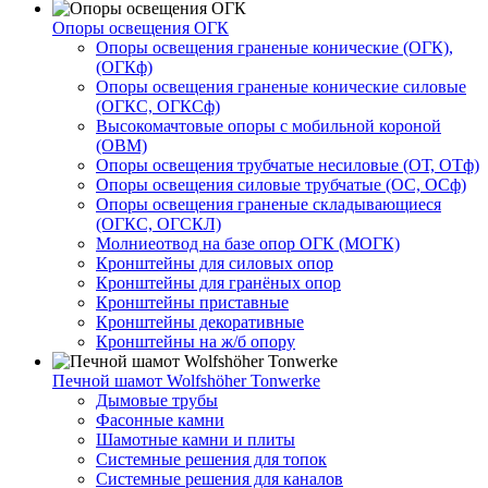
Опоры освещения ОГК
Опоры освещения граненые конические (ОГК),
(ОГКф)
Опоры освещения граненые конические силовые
(ОГКС, ОГКСф)
Высокомачтовые опоры с мобильной короной
(ОВМ)
Опоры освещения трубчатые несиловые (ОТ, ОТф)
Опоры освещения силовые трубчатые (ОС, ОСф)
Опоры освещения граненые складывающиеся
(ОГКС, ОГСКЛ)
Молниеотвод на базе опор ОГК (МОГК)
Кронштейны для силовых опор
Кронштейны для гранёных опор
Кронштейны приставные
Кронштейны декоративные
Кронштейны на ж/б опору
Печной шамот Wolfshöher Tonwerke
Дымовые трубы
Фасонные камни
Шамотные камни и плиты
Системные решения для топок
Системные решения для каналов