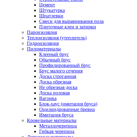
Цемент
Штукатурка
Шпатлевки
Смеси для выравнивания пола
Плиточные клеи и затирки
Пароизоляция
Теплоизоляция (утеплитель)
Гидроизоляция
Пиломатериалы
Клееный брус
Обычный брус
Профилированный брус
Брус малого сечения
Доска строганная
Доска обрезная
Не обрезная доска
Доска половая
Вагонка
Блок-хаус (имитация бруса)
Оцилиндрованные бревна
Имитация бруса
Кровельные материалы
Металлочерепица
Гибкая черепица
Дорожные материалы