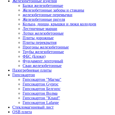
Железобетонные изделия
Балки железобетонные
Железобетонные заборы и стаканы
железобетонные перемычки
Железобетонные ригеля
Кольца, днища, крышки и люки колодцев
Лестничные марши
Лотки железобетонные
Плиты дорожные
Плиты перекрытия
Прогоны железобетонные
Трубы железобетонные
ФБС (Блоки)
Фундамент ленточный
Сваи железобетонные
Пазогребневые плиты
Гипсокартон
Гипсокартон "Магма"
Гипсокартон Gyproc
Гипсокартон Белгипс
Гипсокартон Волма
Гипсокартон "Knauf"
Гипсокартон Lafarge
Стекломагниевый лист
OSB плита