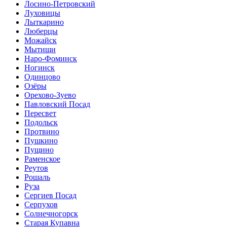
Лосино-Петровский
Луховицы
Лыткарино
Люберцы
Можайск
Мытищи
Наро-Фоминск
Ногинск
Одинцово
Озёры
Орехово-Зуево
Павловский Посад
Пересвет
Подольск
Протвино
Пушкино
Пущино
Раменское
Реутов
Рошаль
Руза
Сергиев Посад
Серпухов
Солнечногорск
Старая Купавна