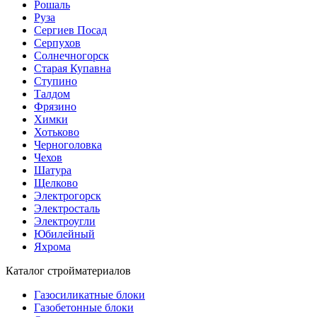
Рошаль
Руза
Сергиев Посад
Серпухов
Солнечногорск
Старая Купавна
Ступино
Талдом
Фрязино
Химки
Хотьково
Черноголовка
Чехов
Шатура
Щелково
Электрогорск
Электросталь
Электроугли
Юбилейный
Яхрома
Каталог стройматериалов
Газосиликатные блоки
Газобетонные блоки