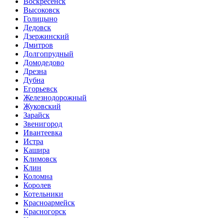
Воскресенск
Высоковск
Голицыно
Дедовск
Дзержинский
Дмитров
Долгопрудный
Домодедово
Дрезна
Дубна
Егорьевск
Железнодорожный
Жуковский
Зарайск
Звенигород
Ивантеевка
Истра
Кашира
Климовск
Клин
Коломна
Королев
Котельники
Красноармейск
Красногорск