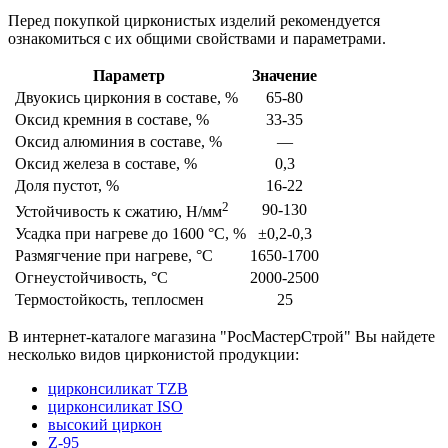
Перед покупкой цирконистых изделий рекомендуется
ознакомиться с их общими свойствами и параметрами.
Параметр
Значение
Двуокись циркония в составе, %
65-80
Оксид кремния в составе, %
33-35
Оксид алюминия в составе, %
—
Оксид железа в составе, %
0,3
Доля пустот, %
16-22
2
90-130
Устойчивость к сжатию, Н/мм
Усадка при нагреве до 1600 °С, %
±0,2-0,3
Размягчение при нагреве, °С
1650-1700
Огнеустойчивость, °С
2000-2500
Термостойкость, теплосмен
25
В интернет-каталоге магазина "РосМастерСтрой" Вы найдете
несколько видов цирконистой продукции:
цирконсиликат TZB
цирконсиликат ISO
высокий циркон
Z-95