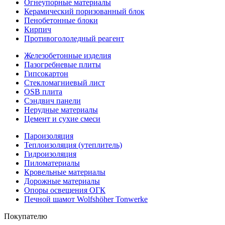
Огнеупорные материалы
Керамический поризованный блок
Пенобетонные блоки
Кирпич
Противогололедный реагент
Железобетонные изделия
Пазогребневые плиты
Гипсокартон
Стекломагниевый лист
OSB плита
Сэндвич панели
Нерудные материалы
Цемент и сухие смеси
Пароизоляция
Теплоизоляция (утеплитель)
Гидроизоляция
Пиломатериалы
Кровельные материалы
Дорожные материалы
Опоры освещения ОГК
Печной шамот Wolfshöher Tonwerke
Покупателю