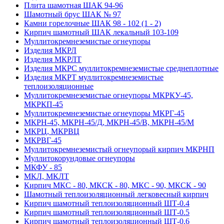
Плита шамотная ШАК 94-96
Шамотный брус ШАК № 97
Камни горелочные ШАК 98 - 102 (1 - 2)
Кирпич шамотный ШАК лекальный 103-109
Муллито­­кремнеземистые огнеупоры
Изделия МКРЛ
Изделия МКРЛТ
Изделия МКРС муллитокремнеземистые среднеплотные
Изделия МКРТ муллитокремнеземистые
теплоизоляционные
Муллитокремнеземистые огнеупоры МКРКУ-45,
МКРКП-45
Муллитокремнеземистые огнеупоры МКРГ-45
МКРН-45, МКРН-45/Д, МКРН-45/В, МКРН-45/М
МКРЦ, МКРВЦ
МКРВГ-45
Муллитокремнеземистый огнеупорый кирпич МКРНП
Муллито­корундовые огнеупоры
МКФУ - 85
МКЛ, МКЛТ
Кирпич МКС - 80, МКСК - 80, МКС - 90, МКСК - 90
Шамотный тепло­изоляционный легковесный кирпич
Кирпич шамотный теплоизоляционный ШТ-0.4
Кирпич шамотный теплоизоляционный ШТ-0.5
Кирпич шамотный теплоизоляционный ШТ-0.6