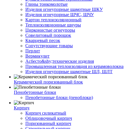
Глины тонкомолотые
Изделия огнеупорные шамотные ШКУ
Изделия огнеупорные ШЧС, ШЧУ
Картон теплоизоляционный
Теплоизоляционные шнуры
Цирконистые огнеупоры
Совелитовый порошок
Кварцевый песок
Сопутствующие товары
Перлит
Вермикулит
Асбесто&shy;технические изделия
Промышленная теплоизоляция из керамоволокна
Изделия огнеупорные шамотные ШЛ, ШЛТ
Керамический поризованный блок
Пенобетонные блоки
Пенобетонные блоки (пеноблоки)
Кирпич
Кирпич силикатный
Облицовочный кирпич
Поризованный кирпич
Строительный кирпич