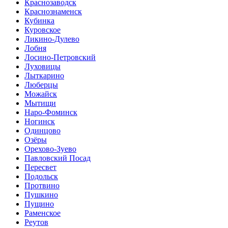
Краснозаводск
Краснознаменск
Кубинка
Куровское
Ликино-Дулево
Лобня
Лосино-Петровский
Луховицы
Лыткарино
Люберцы
Можайск
Мытищи
Наро-Фоминск
Ногинск
Одинцово
Озёры
Орехово-Зуево
Павловский Посад
Пересвет
Подольск
Протвино
Пушкино
Пущино
Раменское
Реутов