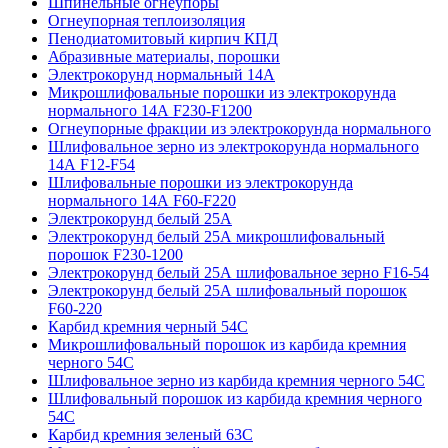
Шпинельные огнеупоры
Огнеупорная теплоизоляция
Пенодиатомитовый кирпич КПД
Абразивные материалы, порошки
Электрокорунд нормальный 14А
Микрошлифовальные порошки из электрокорунда
нормального 14А F230-F1200
Огнеупорные фракции из электрокорунда нормального
Шлифовальное зерно из электрокорунда нормального
14А F12-F54
Шлифовальные порошки из электрокорунда
нормального 14А F60-F220
Электрокорунд белый 25А
Электрокорунд белый 25А микрошлифовальный
порошок F230-1200
Электрокорунд белый 25А шлифовальное зерно F16-54
Электрокорунд белый 25А шлифовальный порошок
F60-220
Карбид кремния черный 54С
Микрошлифовальный порошок из карбида кремния
черного 54С
Шлифовальное зерно из карбида кремния черного 54C
Шлифовальный порошок из карбида кремния черного
54С
Карбид кремния зеленый 63С