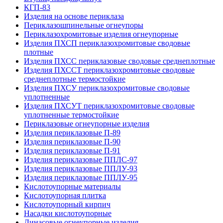
КГП-83
Изделия на основе периклаза
Периклазошпинельные огнеупоры
Периклазохромитовые изделия огнеупорные
Изделия ПХСП периклазохромитовые сводовые
плотные
Изделия ПХСС периклазовые сводовые среднеплотные
Изделия ПХССТ периклазохромитовые сводовые
среднеплотные термостойкие
Изделия ПХСУ периклазохромитовые сводовые
уплотненные
Изделия ПХСУТ периклазохромитовые сводовые
уплотненные термостойкие
Периклазовые огнеупорные изделия
Изделия периклазовые П-89
Изделия периклазовые П-90
Изделия периклазовые П-91
Изделия периклазовые ППЛС-97
Изделия периклазовые ППЛУ-93
Изделия периклазовые ППЛУ-95
Кислотоупорные материалы
Кислотоупорная плитка
Кислотоупорный кирпич
Насадки кислотоупорные
Динасовые огнеупорные изделия