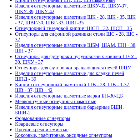
Кирпич огнеупорный Ш1, Ш2, Ш3 шамотный
Изделия огнеупорные шамотные ШКУ-32, ШКУ-37,
ШКУ-39, ШКУ-42
Изделия огнеупорные шамотные ШК - 28, ШК - 35, ШК
- 37, ШВГ-30, ШВГ-33, ШВГ-35
Огнеупорный гнездовой кирпич ШСП - 32, ШСП - 35
Огнеупоры для сифонной разливки стали ШС - 28, ШС -
32
Изделия огнеупорные шамотные ШБМ, ШАМ, ШН - 38,
ШН - 37
Огнеупоры для футеровки чугуновозных ковшей ШЧУ -
30, ШЧУ - 37
Огнеупоры для футеровки вращающихся печей ШЦУ
Изделия огнеупорные шамотные для кладки печей
ШПД - 39
Кирпич огнеупорный шамотный ШВ - 28, ШВ - 1-37,
ШВ - 37, ШВ - 42
Изделия огнеупорные шамотные марки БН-30-ЦБ
Мелкоштучные огнеупоры шамотные
Изделия огнеупорные шамотные барьерные БШИ,
БШИ-2
Формованные огнеупоры
Кварцевые огнеупоры
Прочие кремниземистые
Коксовые, графитовые, оксидные огнеупоры