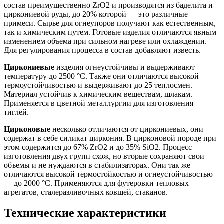
состав преимущественно ZrO2 и производятся из баделита и
циркониевой руды, до 20% которой — это различные
примеси. Сырье для огнеупоров получают как естественным,
так и химическим путем. Готовые изделия отличаются явным
изменением объема при сильном нагреве или охлаждении.
Для регулирования процесса в состав добавляют известь.
Циркониевые
изделия огнеустойчивы и выдерживают
температуру до 2500 °С. Также они отличаются высокой
термоустойчивостью и выдерживают до 25 теплосмен.
Материал устойчив к химическим веществам, шлакам.
Применяется в цветной металлургии для изготовления
тиглей.
Цирконовые
несколько отличаются от циркониевых, они
содержат в себе силикат циркония. В цирконовой породе при
этом содержится до 67% ZrO2 и до 35% SiO2. Процесс
изготовления двух групп схож, но вторые сохраняют свои
объемы и не нуждаются в стабилизаторах. Они так же
отличаются высокой термостойкостью и огнеустойчивостью
— до 2000 °С. Применяются для футеровки тепловых
агрегатов, сталеразливочных ковшей, стаканов.
Технические характеристики