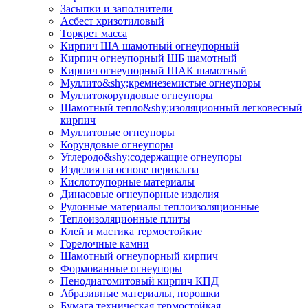
Засыпки и заполнители
Асбест хризотиловый
Торкрет масса
Кирпич ША шамотный огнеупорный
Кирпич огнеупорный ШБ шамотный
Кирпич огнеупорный ШАК шамотный
Муллито&shy;­кремнеземистые огнеупоры
Муллито­корундовые огнеупоры
Шамотный тепло&shy;изоляционный легковесный
кирпич
Муллитовые огнеупоры
Корундовые огнеупоры
Углеродо&shy;содержащие огнеупоры
Изделия на основе периклаза
Кислотоупорные материалы
Динасовые огнеупорные изделия
Рулонные материалы теплоизоляционные
Тепло­изоляционные плиты
Клей и мастика термостойкие
Горелочные камни
Шамотный огнеупорный кирпич
Формованные огнеупоры
Пенодиатомитовый кирпич КПД
Абразивные материалы, порошки
Бумага техническая термостойкая