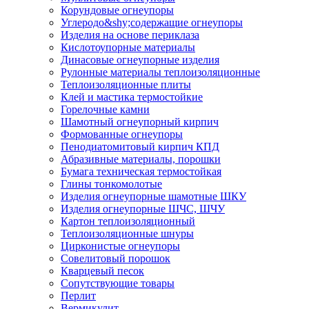
Корундовые огнеупоры
Углеродо&shy;содержащие огнеупоры
Изделия на основе периклаза
Кислотоупорные материалы
Динасовые огнеупорные изделия
Рулонные материалы теплоизоляционные
Тепло­изоляционные плиты
Клей и мастика термостойкие
Горелочные камни
Шамотный огнеупорный кирпич
Формованные огнеупоры
Пенодиатомитовый кирпич КПД
Абразивные материалы, порошки
Бумага техническая термостойкая
Глины тонкомолотые
Изделия огнеупорные шамотные ШКУ
Изделия огнеупорные ШЧС, ШЧУ
Картон теплоизоляционный
Теплоизоляционные шнуры
Цирконистые огнеупоры
Совелитовый порошок
Кварцевый песок
Сопутствующие товары
Перлит
Вермикулит