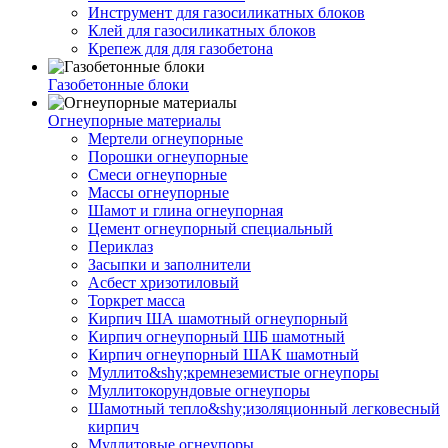
Инструмент для газосиликатных блоков
Клей для газосиликатных блоков
Крепеж для для газобетона
Газобетонные блоки
Огнеупорные материалы
Мертели огнеупорные
Порошки огнеупорные
Смеси огнеупорные
Массы огнеупорные
Шамот и глина огнеупорная
Цемент огнеупорный специальный
Периклаз
Засыпки и заполнители
Асбест хризотиловый
Торкрет масса
Кирпич ША шамотный огнеупорный
Кирпич огнеупорный ШБ шамотный
Кирпич огнеупорный ШАК шамотный
Муллито&shy;­кремнеземистые огнеупоры
Муллито­корундовые огнеупоры
Шамотный тепло&shy;изоляционный легковесный
кирпич
Муллитовые огнеупоры